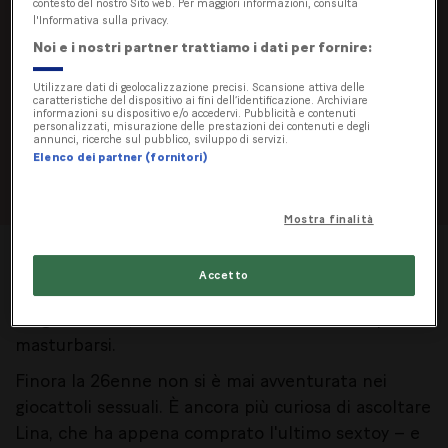
contesto del nostro Sito web. Per maggiori informazioni, consulta
Non vuoi più scegliere tra il clitoride e il punto
l'Informativa sulla privacy.
G?
Noi e i nostri partner trattiamo i dati per fornire:
Womanizer Blend combina vibrazioni intense
Utilizzare dati di geolocalizzazione precisi. Scansione attiva delle
caratteristiche del dispositivo ai fini dell’identificazione. Archiviare
con la delicata tecnologia Pleasure Air.
informazioni su dispositivo e/o accedervi. Pubblicità e contenuti
personalizzati, misurazione delle prestazioni dei contenuti e degli
Immergiti nel mondo degli orgasmi misti.
annunci, ricerche sul pubblico, sviluppo di servizi.
Elenco dei partner (fornitori)
Mostra finalità
"Quanto spesso lo fai?" chiede Rachel alla sua
Accetto
amica. “Stimo circa sei volte al mese – sempre con
un giocattolo”, sorride Lina. Anche a Rachel piace
masturbarsi.
Finora la 26enne non si è mai avventurata nei
giocattoli sessuali. È ancora più curiosa di ascoltare
Lina, che ha appena comprato l'ultimo sextoy – e