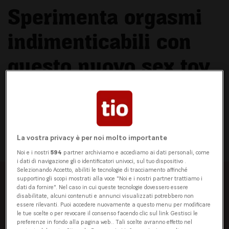
Sperimenta orgasmi
indimenticabili con
questo nuovo sex toy
Clitoride o punto G? Con questo nuovo
sex toy non dovrai più scegliere. Il tuo
nuovo compagno stimola entrambi –
allo stesso tempo!
La vostra privacy è per noi molto importante
Noi e i nostri
594
partner archiviamo e accediamo ai dati personali, come
i dati di navigazione gli o identificatori univoci, sul tuo dispositivo .
Selezionando Accetto, abiliti le tecnologie di tracciamento affinché
supportino gli scopi mostrati alla voce "Noi e i nostri partner trattiamo i
dati da fornire". Nel caso in cui queste tecnologie dovessero essere
disabilitate, alcuni contenuti e annunci visualizzati potrebbero non
L'essenziale in breve
essere rilevanti. Puoi accedere nuovamente a questo menu per modificare
le tue scelte o per revocare il consenso facendo clic sul link Gestisci le
preferenze in fondo alla pagina web.. Tali scelte avranno effetto nel