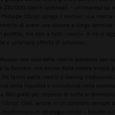
230'000 clienti aziendali – un’impresa su tre
hilippe Obrist spiega il motivo: «La nostra 
rmette di avere una visione a lungo termine 
 profitto, ma non a tutti i costi». A ciò si ag
le e un’ampia offerta di soluzioni.
ficiano non solo della nostra presenza con q
tta la Svizzera, ma anche della nostra ampia
i. Ne fanno parte crediti e leasing tradizional
ione della liquidità o consulenza nella succe
 360 gradi per imprese di tutte le dimensio
a Obrist. Così, anche in un contesto sempre p
i trasformano in strategie solide – basate sull