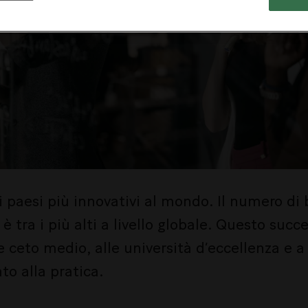
 i paesi più innovativi al mondo. Il numero di 
è tra i più alti a livello globale. Questo succ
te ceto medio, alle università d’eccellenza e 
to alla pratica.