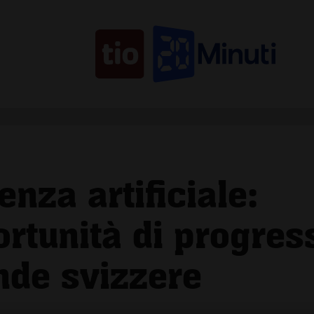
genza artificiale:
rtunità di progres
nde svizzere