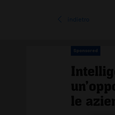
indietro
Sponsored
Intelli
un’oppo
le azie