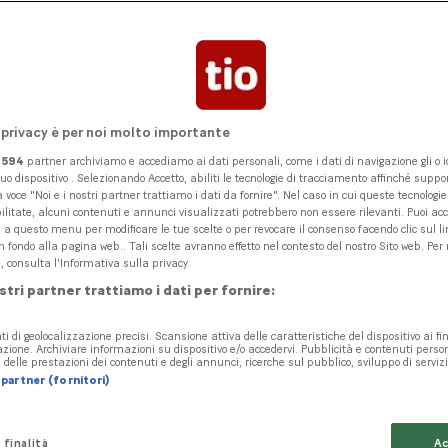
nza artificiale sta trasformand
svizzera. In particolare, le pi
ese devono capire come sfrutt
. Raiffeisen conosce queste sfi
 privacy è per noi molto importante
ner affidabile, offre supporto
i
594
partner archiviamo e accediamo ai dati personali, come i dati di navigazione gli o id
tuo dispositivo . Selezionando Accetto, abiliti le tecnologie di tracciamento affinché suppor
 e vicinanza al mondo econo
 voce "Noi e i nostri partner trattiamo i dati da fornire". Nel caso in cui queste tecnologi
ilitate, alcuni contenuti e annunci visualizzati potrebbero non essere rilevanti. Puoi ac
 questo menu per modificare le tue scelte o per revocare il consenso facendo clic sul li
n fondo alla pagina web.. Tali scelte avranno effetto nel contesto del nostro Sito web. Per
, consulta l'Informativa sulla privacy.
ostri partner trattiamo i dati per fornire:
ti di geolocalizzazione precisi. Scansione attiva delle caratteristiche del dispositivo ai fin
cazione. Archiviare informazioni su dispositivo e/o accedervi. Pubblicità e contenuti perso
delle prestazioni dei contenuti e degli annunci, ricerche sul pubblico, sviluppo di servizi
partner (fornitori)
 finalità
Ac