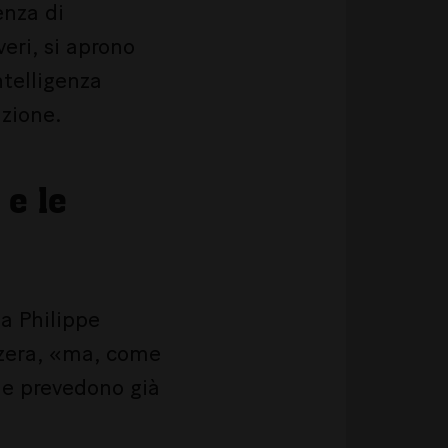
enza di
eri, si aprono
ntelligenza
azione.
 e le
ma Philippe
izzera, «ma, come
nde prevedono già