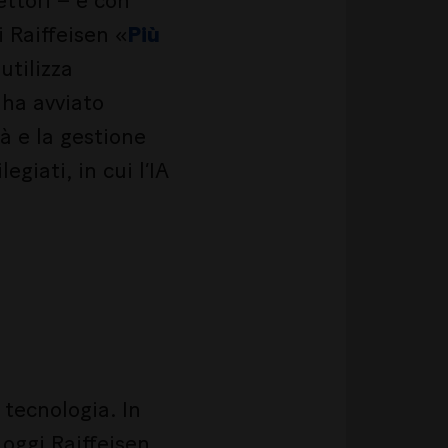
ettori – e con
i Raiffeisen «
Più
utilizza
 ha avviato
tà e la gestione
giati, in cui l’IA
 tecnologia. In
oggi Raiffeisen