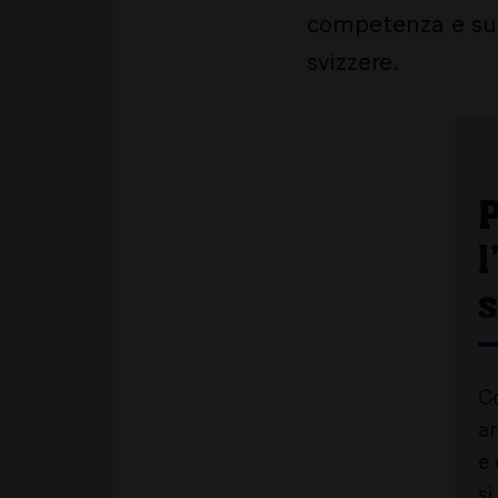
competenza e su 
svizzere.
P
l
s
Co
ar
e 
si