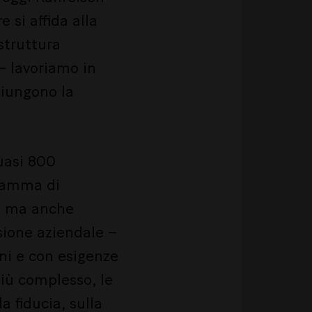
 si affida alla
struttura
– lavoriamo in
giungono la
uasi 800
 gamma di
i, ma anche
ssione aziendale –
ni e con esigenze
iù complesso, le
a fiducia, sulla