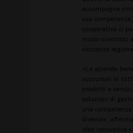
accompagna circa 
sua competenza. P
cooperativa ci pe
modo orientato al
vicinanza regiona
«Le aziende bene
succursali in tu
prodotti e serviz
soluzioni di gest
una competenza a
diverse», afferm
idee innovative s