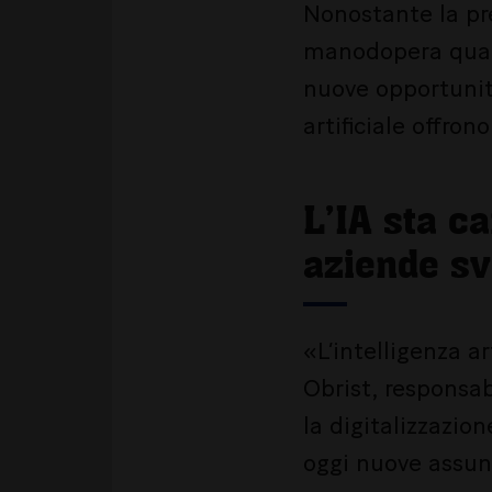
Nonostante la pr
manodopera qualif
nuove opportunità
artificiale offro
L’IA sta c
aziende sv
«L’intelligenza ar
Obrist, responsab
la digitalizzazio
oggi nuove assun