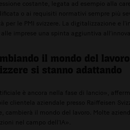
essione costante, legata ad esempio alla car
icata o ai requisiti normativi sempre più sev
 per le PMI svizzere. La digitalizzazione e l’i
no alle imprese una spinta aggiuntiva all’innov
ambiando il mondo del lavoro
izzere si stanno adattando
tificiale è ancora nella fase di lancio», affer
ile clientela aziendale presso Raiffeisen Sv
ne, cambierà il mondo del lavoro. Molte azie
zioni nel campo dell’IA».