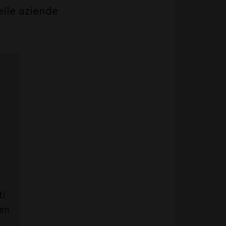
elle aziende
ti
sen