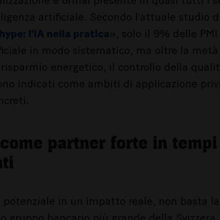
alizzazione è ormai presente in quasi tutti i s
ligenza artificiale. Secondo l’attuale studio d
ype: l'IA nella pratica
», solo il 9% delle PMI 
tificiale in modo sistematico, ma oltre la metà
l risparmio energetico, il controllo della quali
no indicati come ambiti di applicazione privile
ncreti.
 come partner forte in tempi
ti
l potenziale in un impatto reale, non basta la
o gruppo bancario più grande della Svizzera, 