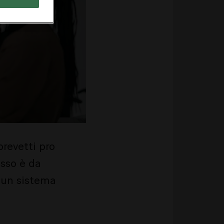
brevetti pro
esso è da
a un sistema