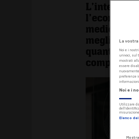
L’intellige
l’economia 
medie impr
meglio l’IA
La vostra
quanto part
Noi e i nostr
univoci, sul 
competenza
mostrati alla
essere disab
nuovamente a
preferenze i
informazioni
Noi e i n
Utilizzare da
dell’identifi
misurazione 
Elenco dei 
Mostra