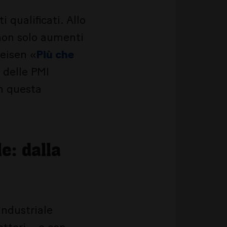
 qualificati. Allo
 non solo aumenti
feisen «
Più che
 delle PMI
in questa
le: dalla
industriale