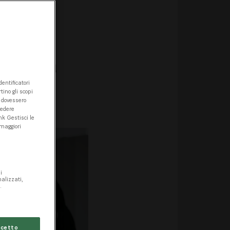
o
ccole e
are al
de e, in
 con
entificatori
tino gli scopi
mico.
e dovessero
cedere
nk Gestisci le
 maggiori
i
nalizzati,
.
cetto