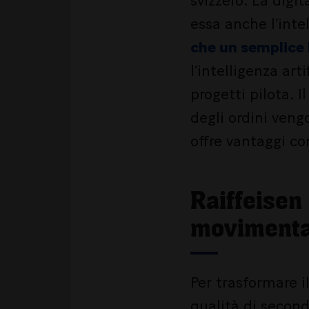
svizzero. La digit
essa anche l’intel
che un semplice h
l’intelligenza ar
progetti pilota. I
degli ordini vengo
offre vantaggi co
Raiffeisen
movimenta
Per trasformare i
qualità di second