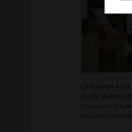
La Svizzera è tra
capite depositati 
ricondursi al for
educativo orienta