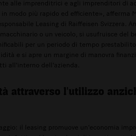
nte alle imprenditrici e agli imprenditori di a
 in modo più rapido ed efficiente», afferma 
sponsabile Leasing di Raiffeisen Svizzera. A
macchinario o un veicolo, si usufruisce del 
ificabili per un periodo di tempo prestabilit
uidità e si apre un margine di manovra finanzia
ti all'interno dell'azienda.
tà attraverso l'utilizzo anzic
taggio: il leasing promuove un'economia impr