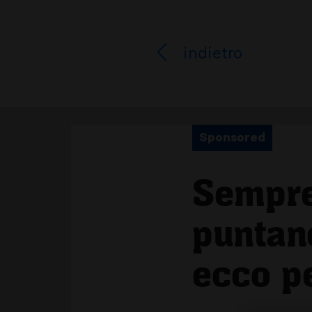
indietro
Sponsored
Sempre
puntano
ecco p