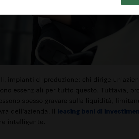
li, impianti di produzione: chi dirige un'azi
sono essenziali per tutto questo. Tuttavia, pro
ossono spesso gravare sulla liquidità, limitand
ra dell'azienda. Il
leasing beni di investimen
ne intelligente.