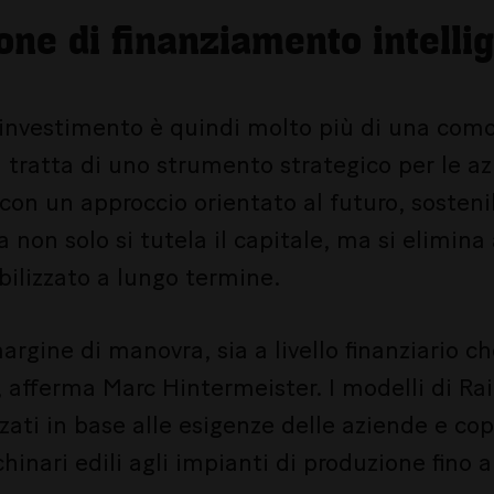
one di finanziamento intelli
i investimento è quindi molto più di una como
 tratta di uno strumento strategico per le a
con un approccio orientato al futuro, sostenibi
 non solo si tutela il capitale, ma si elimina 
bilizzato a lungo termine.
argine di manovra, sia a livello finanziario c
 afferma Marc Hintermeister. I modelli di Ra
zati in base alle esigenze delle aziende e c
inari edili agli impianti di produzione fino al