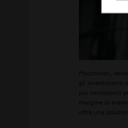
Macchinari, veico
gli investimenti 
più consistenti p
margine di manov
offre una soluzio