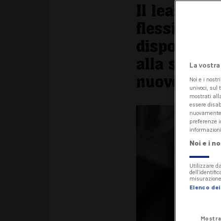
Il leasing 
flessibile 
disponibili
alla sosteni
La vostra
nuove tecno
Noi e i nostr
univoci, sul 
mostrati alla
essere disab
nuovamente a
preferenze i
informazioni
Noi e i n
Utilizzare da
dell’identifi
misurazione 
Elenco dei 
Mostra