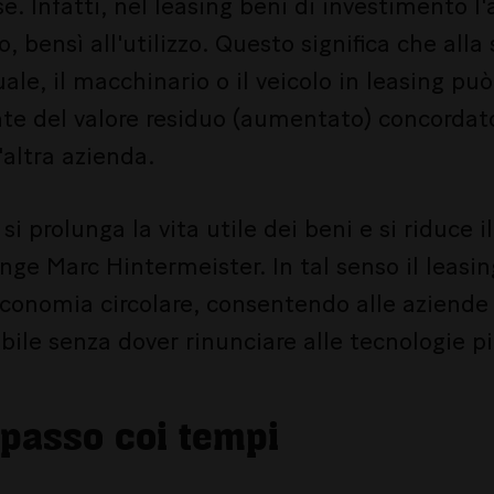
se. Infatti, nel leasing beni di investimento 
o, bensì all'utilizzo. Questo significa che all
ale, il macchinario o il veicolo in leasing può
onte del valore residuo (aumentato) concordat
'altra azienda.
i prolunga la vita utile dei beni e si riduce 
nge Marc Hintermeister. In tal senso il leasi
conomia circolare, consentendo alle aziende 
ile senza dover rinunciare alle tecnologie pi
passo coi tempi