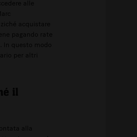
ccedere alle
Marc
nziché acquistare
bene pagando rate
o. In questo modo
rio per altri
hé il
ontata alla