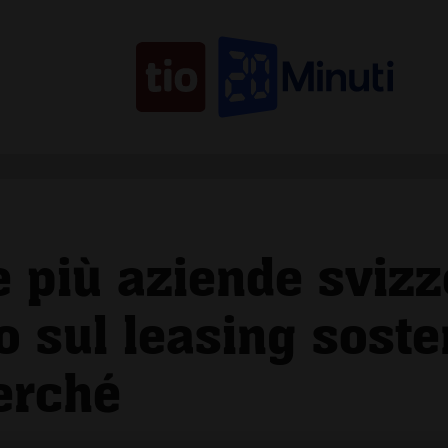
 più aziende svizz
 sul leasing sosten
erché