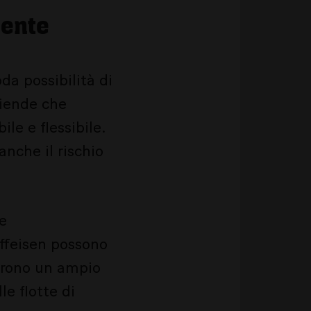
gente
da possibilità di
ziende che
le e flessibile.
anche il rischio
he
iffeisen possono
oprono un ampio
le flotte di