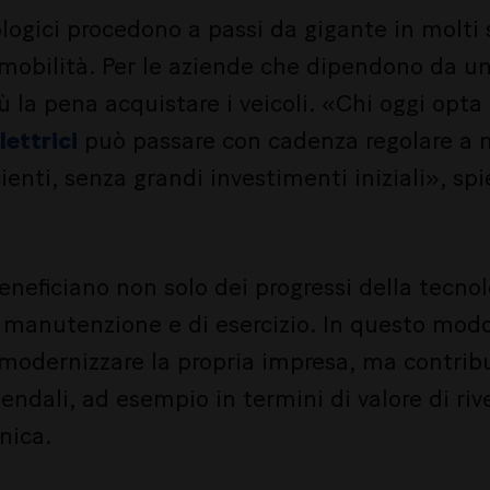
ologici procedono a passi da gigante in molti s
 mobilità. Per le aziende che dipendono da una
ù la pena acquistare i veicoli. «Chi oggi opta 
lettrici
può passare con cadenza regolare a m
cienti, senza grandi investimenti iniziali», sp
eneficiano non solo dei progressi della tecn
i manutenzione e di esercizio. In questo modo
 modernizzare la propria impresa, ma contrib
ziendali, ad esempio in termini di valore di riv
nica.