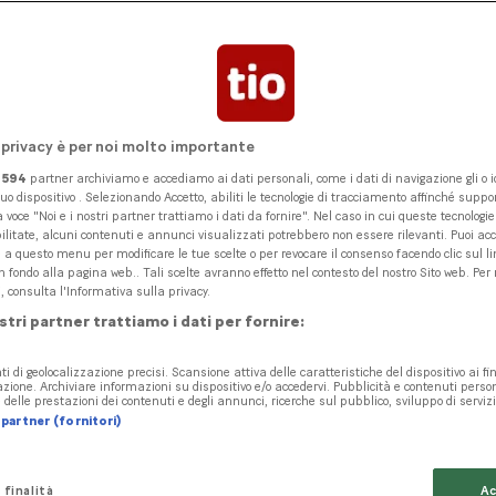
consente alle aziende di inves
senza gravare eccessivamente 
tà liquide. Allo stesso tempo c
bilità, ad esempio con flotte e
 privacy è per noi molto importante
logie.
i
594
partner archiviamo e accediamo ai dati personali, come i dati di navigazione gli o id
tuo dispositivo . Selezionando Accetto, abiliti le tecnologie di tracciamento affinché suppor
 voce "Noi e i nostri partner trattiamo i dati da fornire". Nel caso in cui queste tecnologi
ilitate, alcuni contenuti e annunci visualizzati potrebbero non essere rilevanti. Puoi ac
 questo menu per modificare le tue scelte o per revocare il consenso facendo clic sul li
n fondo alla pagina web.. Tali scelte avranno effetto nel contesto del nostro Sito web. Per
, consulta l'Informativa sulla privacy.
ostri partner trattiamo i dati per fornire:
ti di geolocalizzazione precisi. Scansione attiva delle caratteristiche del dispositivo ai fin
cazione. Archiviare informazioni su dispositivo e/o accedervi. Pubblicità e contenuti perso
delle prestazioni dei contenuti e degli annunci, ricerche sul pubblico, sviluppo di servizi
partner (fornitori)
 finalità
Ac