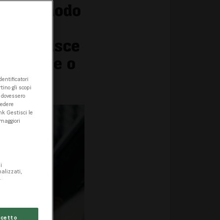
tire in modo
sulle
ontribuisce
lettriche o
entificatori
tino gli scopi
e dovessero
cedere
nk Gestisci le
 maggiori
i
nalizzati,
.
cetto