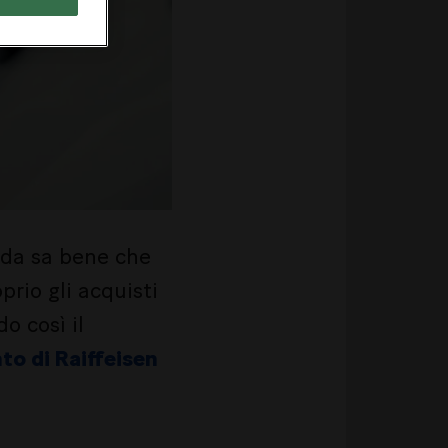
enda sa bene che
prio gli acquisti
o così il
to di Raiffeisen