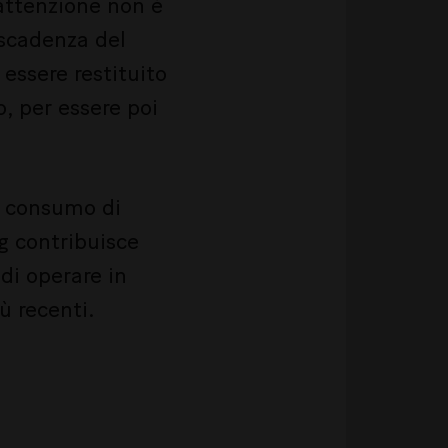
l'attenzione non è
a scadenza del
 essere restituito
o, per essere poi
il consumo di
ng contribuisce
di operare in
ù recenti.