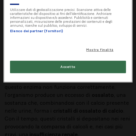
passo per riconoscerla in tempo e gestirla nel
Utilizzare dati di geolocalizzazione precisi. Scansione attiva delle
caratteristiche del dispositivo ai fini dell’identificazione. Archiviare
modo corretto.
informazioni su dispositivo e/o accedervi. Pubblicità e contenuti
personalizzati, misurazione delle prestazioni dei contenuti e degli
annunci, ricerche sul pubblico, sviluppo di servizi.
Elenco dei partner (fornitori)
Una malattia rara ma importante
da conoscere
Mostra finalità
La PH1 nasce da una mutazione del gene AGXT,
Accetto
responsabile della sintesi dell’enzima epatico
alanina-gliossilato aminotransferasi (AGT). Quando
questo enzima non funziona correttamente,
l’organismo produce un eccesso di
ossalato
, una
sostanza che, combinandosi con il calcio presente
nelle urine, forma i
cristalli di ossalato di calcio
.
Con il tempo, questi cristalli si depositano nei reni
provocando la comparsa di calcoli e, nei casi più
gravi, una
insufficienza renale
.