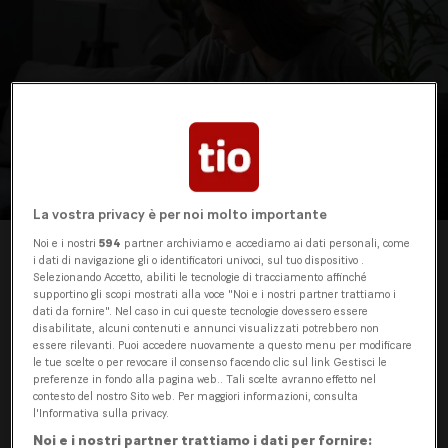
La vostra privacy è per noi molto importante
Noi e i nostri
594
partner archiviamo e accediamo ai dati personali, come
Dietro a quelli che possono sembrare “semplici”
i dati di navigazione gli o identificatori univoci, sul tuo dispositivo .
Selezionando Accetto, abiliti le tecnologie di tracciamento affinché
calcoli renali può nascondersi una malattia rara e
supportino gli scopi mostrati alla voce "Noi e i nostri partner trattiamo i
dati da fornire". Nel caso in cui queste tecnologie dovessero essere
complessa: l’
Iperossaluria Primitiva di Tipo 1 (PH1)
.
disabilitate, alcuni contenuti e annunci visualizzati potrebbero non
Si tratta di una condizione genetica ereditaria che
essere rilevanti. Puoi accedere nuovamente a questo menu per modificare
le tue scelte o per revocare il consenso facendo clic sul link Gestisci le
colpisce da una a tre persone ogni milione, ma che
preferenze in fondo alla pagina web.. Tali scelte avranno effetto nel
spesso rimane sconosciuta fino a quando non
contesto del nostro Sito web. Per maggiori informazioni, consulta
l'Informativa sulla privacy.
provoca danni significativi ai reni. Proprio per
Noi e i nostri partner trattiamo i dati per fornire:
questo,
aumentare la consapevolezza
è il primo