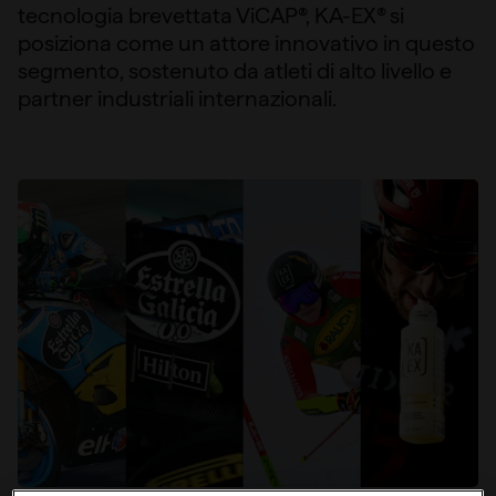
tecnologia brevettata ViCAP®, KA-EX® si
posiziona come un attore innovativo in questo
segmento, sostenuto da atleti di alto livello e
partner industriali internazionali.