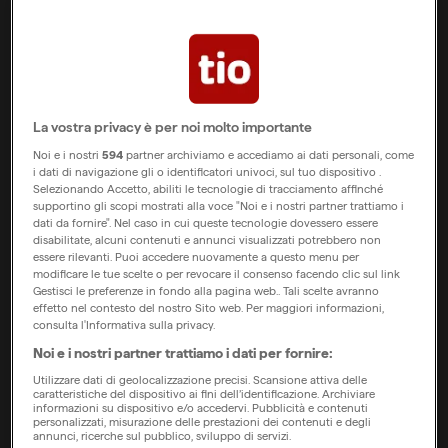
Tra gli investitori figurano, tra gli altri, la vincitrice
della Coppa del Mondo generale Lara Gut-Behrami,
il quattro volte campione olimpico Dario Cologna e il
La vostra privacy è per noi molto importante
gruppo spagnolo di bevande Hijos de Rivera S.A.U.,
Noi e i nostri
594
partner archiviamo e accediamo ai dati personali, come
noto per il marchio di birra internazionale Estrella
i dati di navigazione gli o identificatori univoci, sul tuo dispositivo .
Galicia.
Selezionando Accetto, abiliti le tecnologie di tracciamento affinché
supportino gli scopi mostrati alla voce "Noi e i nostri partner trattiamo i
dati da fornire". Nel caso in cui queste tecnologie dovessero essere
L’attuale round di finanziamento pubblico sulla
disabilitate, alcuni contenuti e annunci visualizzati potrebbero non
essere rilevanti. Puoi accedere nuovamente a questo menu per
piattaforma CONDA.ch è già uno dei più riusciti mai
modificare le tue scelte o per revocare il consenso facendo clic sul link
realizzati sulla piattaforma, con oltre 3,5 milioni
Gestisci le preferenze in fondo alla pagina web.. Tali scelte avranno
effetto nel contesto del nostro Sito web. Per maggiori informazioni,
franchi investiti, e si chiuderà tra pochi giorni.
consulta l'Informativa sulla privacy.
Noi e i nostri partner trattiamo i dati per fornire:
Utilizzare dati di geolocalizzazione precisi. Scansione attiva delle
caratteristiche del dispositivo ai fini dell’identificazione. Archiviare
informazioni su dispositivo e/o accedervi. Pubblicità e contenuti
personalizzati, misurazione delle prestazioni dei contenuti e degli
annunci, ricerche sul pubblico, sviluppo di servizi.