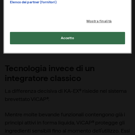
Elenco dei partner (fornitori)
Mostra finalità
Accetto
Tecnologia invece di un
integratore classico
La differenza decisiva di KA-EX® risiede nel sistema
brevettato ViCAP®.
Mentre molte bevande funzionali contengono già i
principi attivi in forma liquida, ViCAP® protegge gli
ingredienti sensibili fino al momento dell’utilizzo. Essi