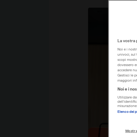
La vostra 
Noi e i nost
univoci, sul
scopi mostrat
dovessero es
accedere nuo
Gestisci le 
maggiori inf
Noi e i nos
Utilizzare da
dell’identif
misurazione 
Elenco dei p
Mostra