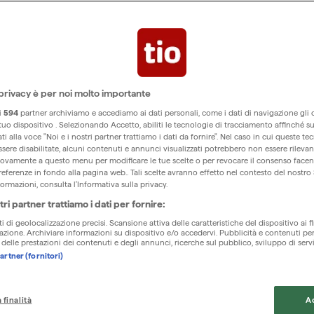
privacy è per noi molto importante
ri
594
partner archiviamo e accediamo ai dati personali, come i dati di navigazione gli o
 tuo dispositivo . Selezionando Accetto, abiliti le tecnologie di tracciamento affinché s
i alla voce "Noi e i nostri partner trattiamo i dati da fornire". Nel caso in cui queste te
sere disabilitate, alcuni contenuti e annunci visualizzati potrebbero non essere rilevan
vamente a questo menu per modificare le tue scelte o per revocare il consenso facend
preferenze in fondo alla pagina web.. Tali scelte avranno effetto nel contesto del nostro
ormazioni, consulta l'Informativa sulla privacy.
tri partner trattiamo i dati per fornire:
ti di geolocalizzazione precisi. Scansione attiva delle caratteristiche del dispositivo ai fi
icazione. Archiviare informazioni su dispositivo e/o accedervi. Pubblicità e contenuti per
delle prestazioni dei contenuti e degli annunci, ricerche sul pubblico, sviluppo di servi
artner (fornitori)
 finalità
A