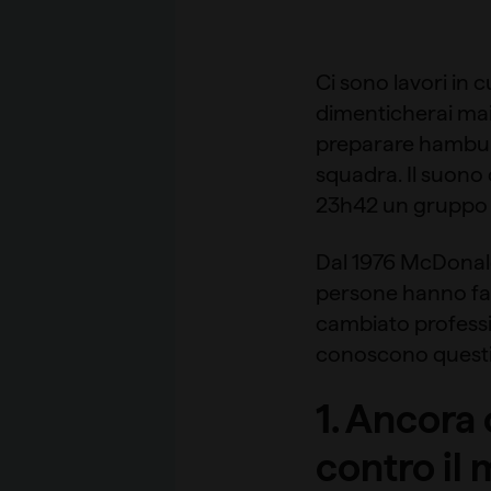
Ci sono lavori in cu
dimenticherai mai
preparare hamburg
squadra. Il suono 
23h42 un gruppo di
Dal 1976 McDonald’
persone hanno fat
cambiato profession
conoscono quest
1. Ancora
contro il