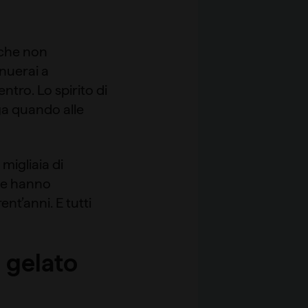
i che non
nuerai a
tro. Lo spirito di
ega quando alle
migliaia di
che hanno
nt’anni. E tutti
l gelato