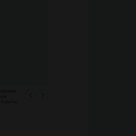
o lontana
 una
 lì che ho