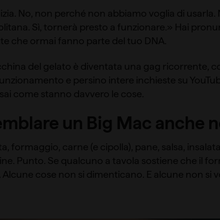
pulizia. No, non perché non abbiamo voglia di usarla.
itana. Sì, tornerà presto a funzionare.» Hai pron
olte che ormai fanno parte del tuo DNA.
cchina del gelato è diventata una gag ricorrente, c
unzionamento e persino intere inchieste su YouTube. 
 sai come stanno davvero le cose.
semblare un Big Mac anche n
ta, formaggio, carne (e cipolla), pane, salsa, insalata
ine. Punto. Se qualcuno a tavola sostiene che il f
. Alcune cose non si dimenticano. E alcune non si 