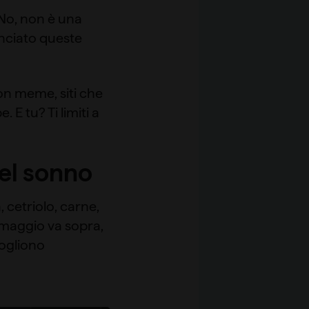
 No, non è una
unciato queste
on meme, siti che
E tu? Ti limiti a
el sonno
, cetriolo, carne,
ormaggio va sopra,
vogliono