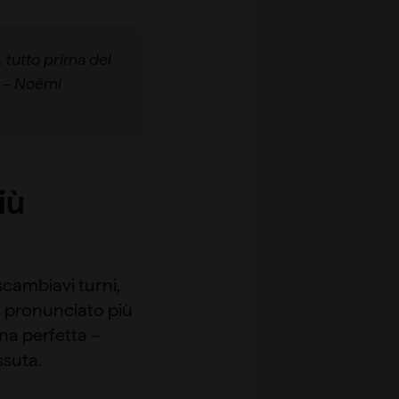
 tutto prima del
» – Noëmi
iù
 scambiavi turni,
i pronunciato più
na perfetta –
ssuta.