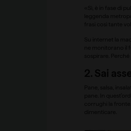
«Sì, è in fase di 
leggenda metropol
frasi così tante v
Su internet la ma
ne monitorano il f
sospirare. Perché
2. Sai as
Pane, salsa, insala
pane. In quest’ord
corrughi la fronte
dimenticare.