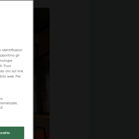
 identificatori
upportino gli
cnologie
ti. Puoi
o clic sul link
 Sito web. Per
ni
sonalizzati,
zi.
ccetto