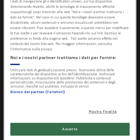
i dati di navigazione gli o identificatori univoci, sul tuo dispositivo .
cambio orario
Selezionando Accetto, abiliti le tecnologie di tracciamento affinché
supportino gli scopi mostrati alla voce "Noi e i nostri partner trattiamo i
dati da fornire". Nel caso in cui queste tecnologie dovessero essere
disabilitate, alcuni contenuti e annunci visualizzati potrebbero non
essere rilevanti. Puoi accedere nuovamente a questo menu per modificare
Le novità più importanti dell’orario valido dall'10
le tue scelte o per revocare il consenso facendo clic sul link Gestisci le
dicembre 2023 al 8 dicembre 2024
preferenze in fondo alla pagina web.. Tali scelte avranno effetto nel
contesto del nostro Sito web. Per maggiori informazioni, consulta
l'Informativa sulla privacy.
Offerta ferroviaria (FFS/TILO)
Noi e i nostri partner trattiamo i dati per fornire:
Cantieri sulle linee TILO
Utilizzare dati di geolocalizzazione precisi. Scansione attiva delle
caratteristiche del dispositivo ai fini dell’identificazione. Archiviare
informazioni su dispositivo e/o accedervi. Pubblicità e contenuti
Offerta bus
personalizzati, misurazione delle prestazioni dei contenuti e degli
annunci, ricerche sul pubblico, sviluppo di servizi.
Nelle pagine delle singole regioni vengono
Elenco dei partner (fornitori)
riportati maggiori dettagli per singola linea.
Bellinzona e Tre Valli
Mostra finalità
Locarnese e Gambarogno
Accetto
Luganese