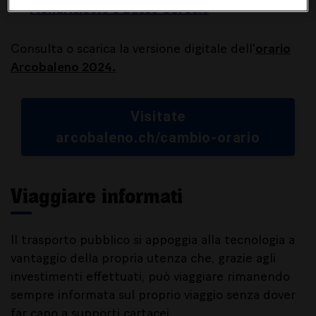
Mendrisiotto e Basso Ceresio
Consulta o scarica la versione digitale dell'
orario
Arcobaleno 2024
.
Visitate
arcobaleno.ch/cambio-orario
Viaggiare informati
Il trasporto pubblico si appoggia alla tecnologia a
vantaggio della propria utenza che, grazie agli
investimenti effettuati, può viaggiare rimanendo
sempre informata sul proprio viaggio senza dover
far capo a supporti cartacei.