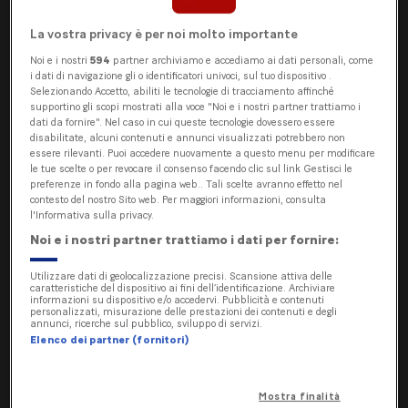
prestazioni migliori attorno ai 20° C. Prima di
stigmatizzare questa tecnologia per il timore di
La vostra privacy è per noi molto importante
avere problemi in inverno, sarebbe però bene
Noi e i nostri
594
partner archiviamo e accediamo ai dati personali, come
i dati di navigazione gli o identificatori univoci, sul tuo dispositivo .
pensare alla Norvegia, dove le temperature medie
Selezionando Accetto, abiliti le tecnologie di tracciamento affinché
invernali sono di regola sottozero ma le auto
supportino gli scopi mostrati alla voce "Noi e i nostri partner trattiamo i
dati da fornire". Nel caso in cui queste tecnologie dovessero essere
elettriche sono in continuo aumento. Nel paese
disabilitate, alcuni contenuti e annunci visualizzati potrebbero non
scandinavo la quota di nuovi veicoli elettrici cresce
essere rilevanti. Puoi accedere nuovamente a questo menu per modificare
le tue scelte o per revocare il consenso facendo clic sul link Gestisci le
infatti dagli anni ’90, nel 2022 costituiva il 79%
preferenze in fondo alla pagina web.. Tali scelte avranno effetto nel
delle nuove immatricolazioni, mentre in agosto
contesto del nostro Sito web. Per maggiori informazioni, consulta
l'Informativa sulla privacy.
2023 ben il 90% (inclusa l’esigua quota di ibride
Noi e i nostri partner trattiamo i dati per fornire:
plug in). Questi dati dimostrano che le
temperature rigide non sono un deterrente per le
Utilizzare dati di geolocalizzazione precisi. Scansione attiva delle
caratteristiche del dispositivo ai fini dell’identificazione. Archiviare
auto elettriche.
informazioni su dispositivo e/o accedervi. Pubblicità e contenuti
personalizzati, misurazione delle prestazioni dei contenuti e degli
annunci, ricerche sul pubblico, sviluppo di servizi.
In inverno, quali sono quindi gli aspetti positivi
Elenco dei partner (fornitori)
apprezzati dai possessori di auto elettriche e quali
le sfide che si presentano, con quali soluzioni?
Mostra finalità