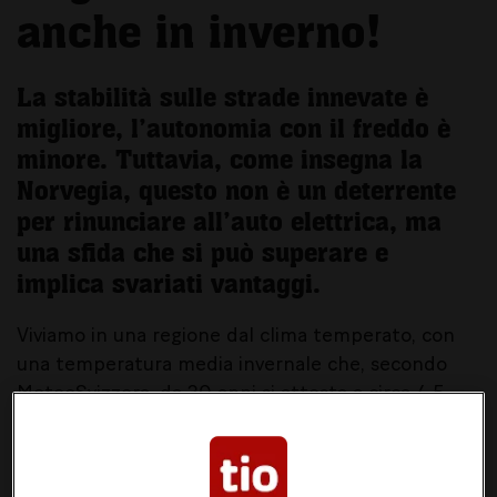
anche in inverno!
La stabilità sulle strade innevate è
migliore, l’autonomia con il freddo è
minore. Tuttavia, come insegna la
Norvegia, questo non è un deterrente
per rinunciare all’auto elettrica, ma
una sfida che si può superare e
implica svariati vantaggi.
Viviamo in una regione dal clima temperato, con
una temperatura media invernale che, secondo
MeteoSvizzera, da 30 anni si attesta a circa 4.5
gradi, in aumento a causa del cambiamento
climatico. Le basse temperature non sono ideali
per le auto elettriche, le cui batterie hanno le