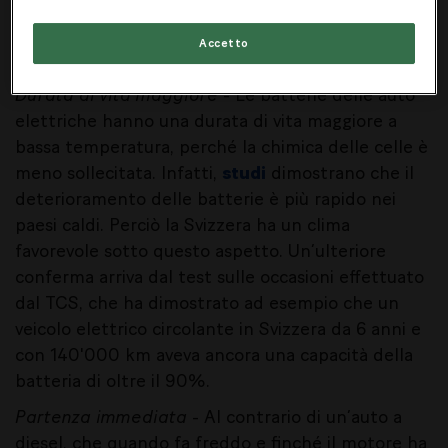
I vantaggi:
Accetto
Durata di vita maggiore
- Le batterie delle auto
elettriche hanno una durata di vita maggiore a
bassa temperatura, perché la chimica delle celle è
meno sollecitata. Infatti,
studi
dimostrano che il
deterioramento delle batterie è più rapido nei
paesi caldi. Perciò la Svizzera ha un clima
favorevole sotto questo aspetto. Un’ulteriore
conferma arriva dal test sulle occasioni effettuato
dal TCS, che ha dimostrato ad esempio che un
veicolo elettrico circolante in Svizzera da 6 anni e
con 140'000 km aveva ancora una capacità della
batteria di oltre il 90%.
Partenza immediata
- Al contrario di un’auto a
diesel, che quando fa freddo e finché il motore ha