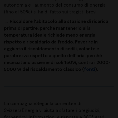
autonomia e l'aumento del consumo di energia
(fino al 50%) si ha di fatto sui tragitti brevi.
→ Riscaldare l’abitacolo alla stazione di ricarica
prima di partire, perché mantenerlo alla
temperatura ideale richiede meno energia
rispetto a riscaldarlo da freddo. Favorire in
aggiunta il riscaldamento di sedili, volante e
parabrezza rispetto a quello dell’aria, perché
necessitano assieme di soli 150W, contro i 2000-
5000 W del riscaldamento classico (
fonti
).
La campagna «Segui la corrente» di
SvizzeraEnergia vi aiuta a sfatare i pregiudizi,
fornendovi informazioni e risposte a 360° gradi