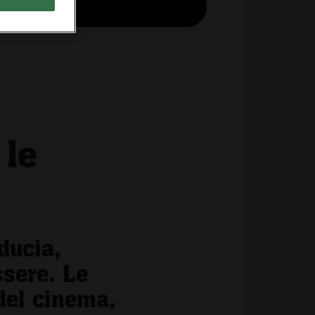
 le
ducia,
ssere. Le
 del cinema,