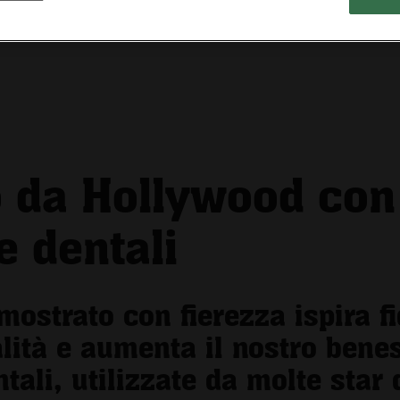
o da Hollywood con
e dentali
mostrato con fierezza ispira fi
lità e aumenta il nostro bene
ntali, utilizzate da molte star