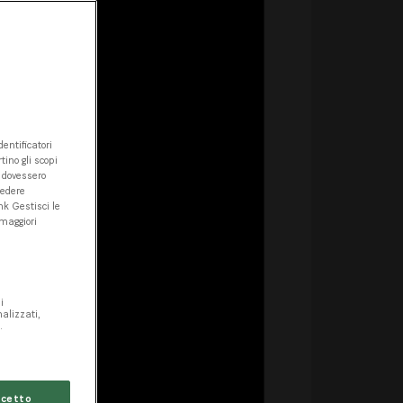
entificatori
tino gli scopi
e dovessero
cedere
nk Gestisci le
 maggiori
i
nalizzati,
.
cetto