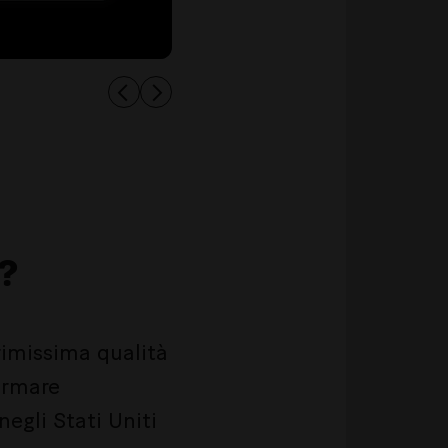
o?
primissima qualità
ormare
negli Stati Uniti