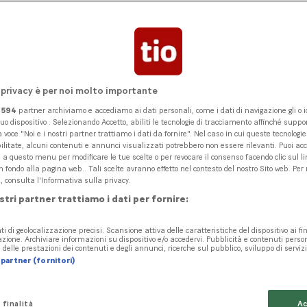
 privacy è per noi molto importante
i
594
partner archiviamo e accediamo ai dati personali, come i dati di navigazione gli o id
tuo dispositivo . Selezionando Accetto, abiliti le tecnologie di tracciamento affinché suppor
 voce "Noi e i nostri partner trattiamo i dati da fornire". Nel caso in cui queste tecnologi
ilitate, alcuni contenuti e annunci visualizzati potrebbero non essere rilevanti. Puoi ac
 questo menu per modificare le tue scelte o per revocare il consenso facendo clic sul li
n fondo alla pagina web.. Tali scelte avranno effetto nel contesto del nostro Sito web. Per
, consulta l'Informativa sulla privacy.
ostri partner trattiamo i dati per fornire:
ti di geolocalizzazione precisi. Scansione attiva delle caratteristiche del dispositivo ai fin
cazione. Archiviare informazioni su dispositivo e/o accedervi. Pubblicità e contenuti perso
delle prestazioni dei contenuti e degli annunci, ricerche sul pubblico, sviluppo di servizi
partner (fornitori)
 finalità
Ac