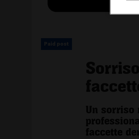
Paid post
Sorris
faccett
Un sorriso 
professiona
faccette de