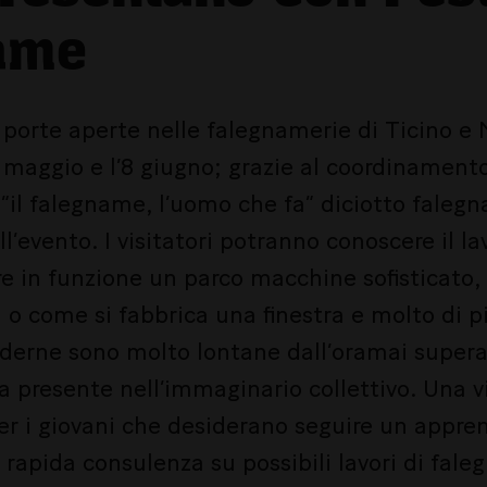
ame
 porte aperte nelle falegnamerie di Ticino e 
5 maggio e l’8 giugno; grazie al coordinament
 “il falegname, l’uomo che fa” diciotto faleg
l’evento. I visitatori potranno conoscere il la
e in funzione un parco macchine sofisticato,
 o come si fabbrica una finestra e molto di 
erne sono molto lontane dall’oramai super
a presente nell’immaginario collettivo. Una v
er i giovani che desiderano seguire un appren
 rapida consulenza su possibili lavori di fale