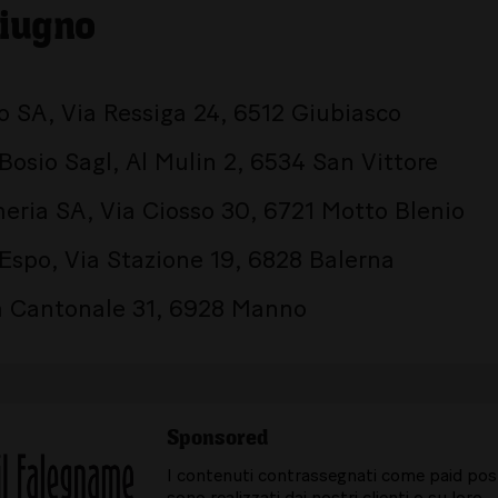
iugno
io SA, Via Ressiga 24, 6512 Giubiasco
osio Sagl, Al Mulin 2, 6534 San Vittore
eria SA, Via Ciosso 30, 6721 Motto Blenio
Espo, Via Stazione 19, 6828 Balerna
ia Cantonale 31, 6928 Manno
Sponsored
I contenuti contrassegnati come paid pos