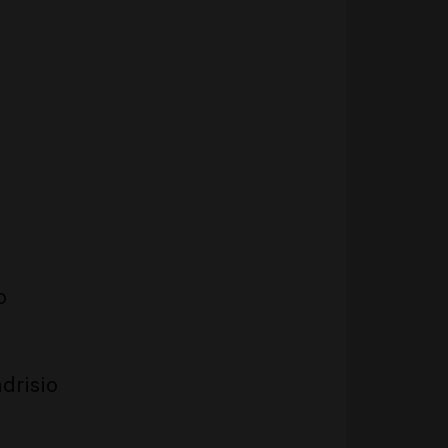
o
drisio