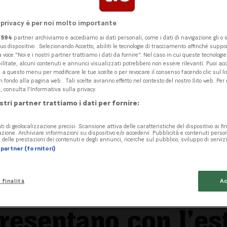
 privacy è per noi molto importante
i
594
partner archiviamo e accediamo ai dati personali, come i dati di navigazione gli o id
tuo dispositivo . Selezionando Accetto, abiliti le tecnologie di tracciamento affinché suppor
 voce "Noi e i nostri partner trattiamo i dati da fornire". Nel caso in cui queste tecnologi
ilitate, alcuni contenuti e annunci visualizzati potrebbero non essere rilevanti. Puoi ac
 questo menu per modificare le tue scelte o per revocare il consenso facendo clic sul li
n fondo alla pagina web.. Tali scelte avranno effetto nel contesto del nostro Sito web. Per
, consulta l'Informativa sulla privacy.
ostri partner trattiamo i dati per fornire:
ti di geolocalizzazione precisi. Scansione attiva delle caratteristiche del dispositivo ai fin
cazione. Archiviare informazioni su dispositivo e/o accedervi. Pubblicità e contenuti perso
delle prestazioni dei contenuti e degli annunci, ricerche sul pubblico, sviluppo di servizi
partner (fornitori)
nami aprono le loro
 finalità
Ac
presentano con l’es