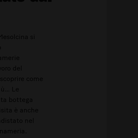
Mesolcina si
o
namerie
voro del
 scoprire come
più… Le
ata bottega
isita è anche
distato nel
gnameria.