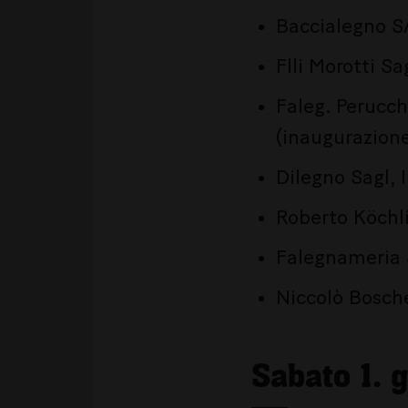
Baccialegno S
Flli Morotti S
Faleg. Perucch
(inaugurazion
Dilegno Sagl,
Roberto Köchli
Falegnameria S
Niccolò Bosche
Sabato 1. 