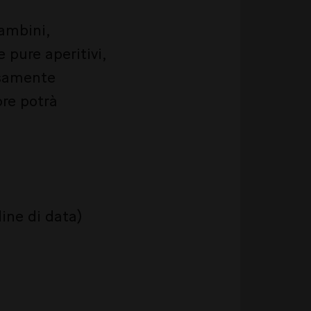
bambini,
 pure aperitivi,
isamente
ore potrà
ine di data)