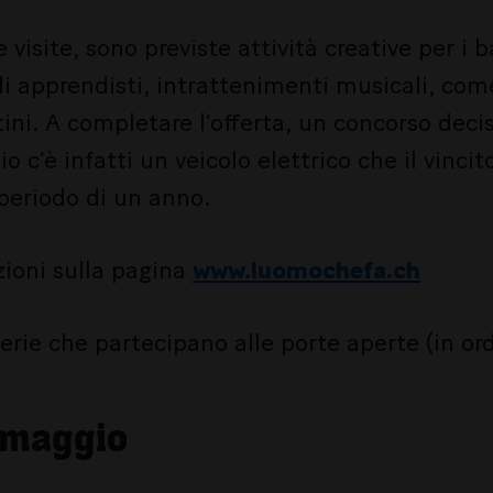
 visite, sono previste attività creative per i 
i apprendisti, intrattenimenti musicali, come
tini. A completare l’offerta, un concorso dec
o c’è infatti un veicolo elettrico che il vincit
 periodo di un anno.
zioni sulla pagina
www.luomochefa.ch
rie che partecipano alle porte aperte (in ord
 maggio