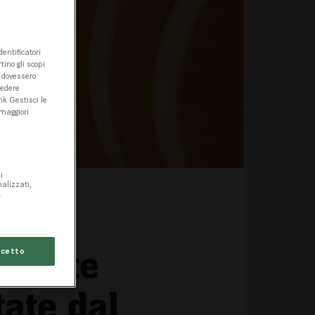
entificatori
tino gli scopi
e dovessero
cedere
nk Gestisci le
 maggiori
i
nalizzati,
.
 porte
cetto
tate dal