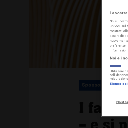
La vostra
Noi e i nostr
univoci, sul 
mostrati alla
essere disab
nuovamente a
preferenze i
informazioni
Noi e i n
Utilizzare da
dell’identifi
misurazione 
Elenco dei 
Sponsored
I faleg
Mostra
– e si 