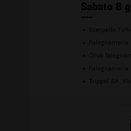
Sabato 8 g
Scerpella Tull
Falegnameria B
Oliva falegnam
Falegnameria 
Trippel SA, V