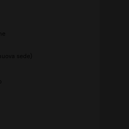
ne
nuova sede)
o