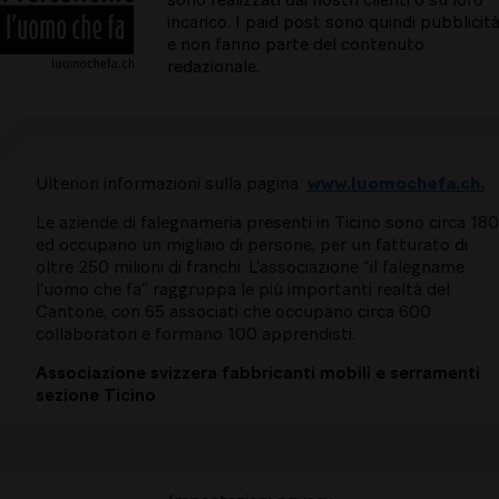
sono realizzati dai nostri clienti o su loro
incarico. I paid post sono quindi pubblicit
e non fanno parte del contenuto
redazionale.
Ulteriori informazioni sulla pagina
www.luomochefa.ch.
Le aziende di falegnameria presenti in Ticino sono circa 180
ed occupano un migliaio di persone, per un fatturato di
oltre 250 milioni di franchi. L’associazione “il falegname
l’uomo che fa” raggruppa le più importanti realtà del
Cantone, con 65 associati che occupano circa 600
collaboratori e formano 100 apprendisti.
Associazione svizzera fabbricanti mobili e serramenti
sezione Ticino