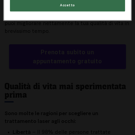
Accetto
Mentre tutto potrebbe essere ben più semplice.
Grazie a un trattamento laser agli occhi, infatti,
puoi migliorare nettamente la tua qualità di vita in
brevissimo tempo.
Prenota subito un
appuntamento gratuito
Qualità di vita mai sperimentata
prima
Sono molte le ragioni per scegliere un
trattamento laser agli occhi:
Libertà
– Il 98% delle persone trattate