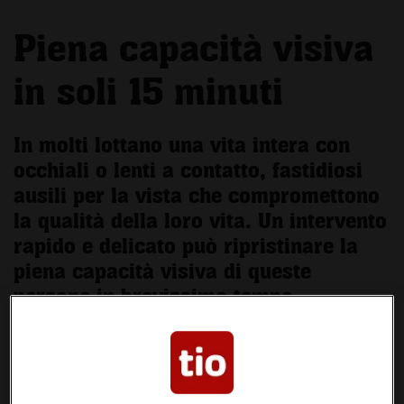
Piena capacità visiva
in soli 15 minuti
In molti lottano una vita intera con
occhiali o lenti a contatto, fastidiosi
ausili per la vista che compromettono
la qualità della loro vita. Un intervento
rapido e delicato può ripristinare la
piena capacità visiva di queste
persone in brevissimo tempo.
Un paio di occhiali persi, un altro paio rotti... sono
situazioni snervanti che si presentano sempre nei
momenti meno adatti. Le lenti a contatto vanno