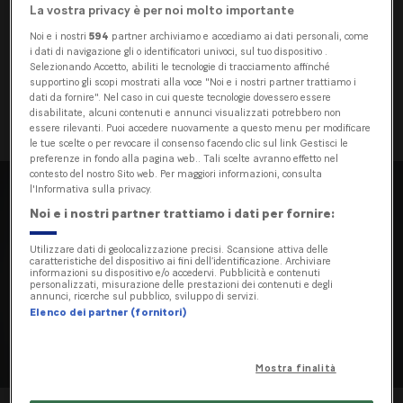
acquistate regolarmente, possono creare fastidio
La vostra privacy è per noi molto importante
o provocare secchezza oculare. E per praticare
Noi e i nostri
594
partner archiviamo e accediamo ai dati personali, come
sport occorre un’attenta pianificazione, dove
i dati di navigazione gli o identificatori univoci, sul tuo dispositivo .
Selezionando Accetto, abiliti le tecnologie di tracciamento affinché
l’outfit deve essere coordinato con gli occhiali. Per
supportino gli scopi mostrati alla voce "Noi e i nostri partner trattiamo i
non parlare poi dei costi ricorrenti per ausili alla
dati da fornire". Nel caso in cui queste tecnologie dovessero essere
disabilitate, alcuni contenuti e annunci visualizzati potrebbero non
vista e per lenti a contatto.
essere rilevanti. Puoi accedere nuovamente a questo menu per modificare
le tue scelte o per revocare il consenso facendo clic sul link Gestisci le
preferenze in fondo alla pagina web.. Tali scelte avranno effetto nel
contesto del nostro Sito web. Per maggiori informazioni, consulta
l'Informativa sulla privacy.
Noi e i nostri partner trattiamo i dati per fornire:
Utilizzare dati di geolocalizzazione precisi. Scansione attiva delle
caratteristiche del dispositivo ai fini dell’identificazione. Archiviare
informazioni su dispositivo e/o accedervi. Pubblicità e contenuti
personalizzati, misurazione delle prestazioni dei contenuti e degli
annunci, ricerche sul pubblico, sviluppo di servizi.
Elenco dei partner (fornitori)
Mostra finalità