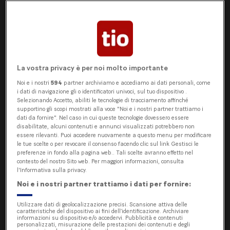
International School
of Ticino: il futuro si
costruisce a scuola
La vostra privacy è per noi molto importante
Noi e i nostri
594
partner archiviamo e accediamo ai dati personali, come
i dati di navigazione gli o identificatori univoci, sul tuo dispositivo .
È l’unico istituto del Cantone
Selezionando Accetto, abiliti le tecnologie di tracciamento affinché
supportino gli scopi mostrati alla voce "Noi e i nostri partner trattiamo i
certificato IB Continuum per il
dati da fornire". Nel caso in cui queste tecnologie dovessero essere
disabilitate, alcuni contenuti e annunci visualizzati potrebbero non
conseguimento dell’IB Diploma
essere rilevanti. Puoi accedere nuovamente a questo menu per modificare
le tue scelte o per revocare il consenso facendo clic sul link Gestisci le
preferenze in fondo alla pagina web.. Tali scelte avranno effetto nel
LUGANO - International School of Ticino di
contesto del nostro Sito web. Per maggiori informazioni, consulta
Cadempino è il punto di riferimento nel Cantone
l'Informativa sulla privacy.
ticinese per quei genitori sensibili alla necessità di
Noi e i nostri partner trattiamo i dati per fornire:
educare i propri figli, dai 3 ai 18 anni, con un
Utilizzare dati di geolocalizzazione precisi. Scansione attiva delle
approccio internazionale e aperto, che fornisca gli
caratteristiche del dispositivo ai fini dell’identificazione. Archiviare
informazioni su dispositivo e/o accedervi. Pubblicità e contenuti
strumenti indispensabili ad affrontare le sfide del
personalizzati, misurazione delle prestazioni dei contenuti e degli